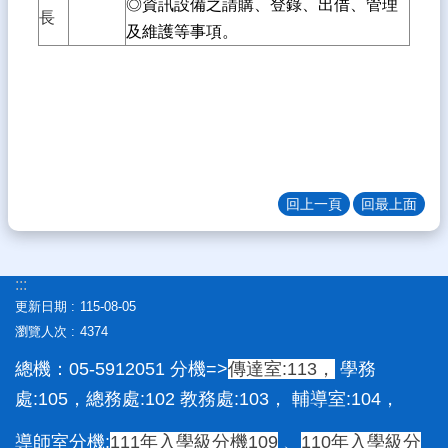
◎資訊設備之請購、登錄、出借、管理
育
長
及維護等事項。
專
區
熱
門
關
鍵
字
回上一頁
回最上面
回
埤
中
首
:::
頁
更新日期
115-08-05
瀏覽人次
4374
校
務
總機：05-5912051 分機=>
傳達室:113，
學務
系
處:105，總務處:102 教務處:103， 輔導室:104，
統
雲
導師室分機:
111年入學級分機109
、
110年入學級分