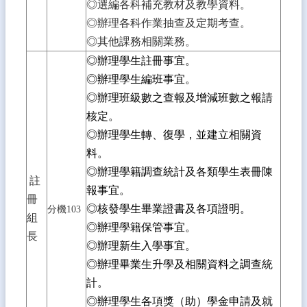
◎選編各科補充教材及教學資料。
化
◎辦理各科作業抽查及定期考查。
校
◎其他課務相關業務。
園
◎辦理學生註冊事宜。
成
果
◎辦理學生編班事宜。
◎辦理班級數之查報及增減班數之報請
宣
核定。
導
專
◎辦理學生轉、復學，並建立相關資
區
料。
新
◎辦理學籍調查統計及各類學生表冊陳
註
生
報事宜。
冊
入
◎核發學生畢業證書及各項證明。
分機103
學
組
◎辦理學籍保管事宜。
專
長
區
◎辦理新生入學事宜。
◎辦理畢業生升學及相關資料之調查統
晨
計。
間
閱
◎辦理學生各項獎（助）學金申請及就