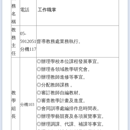
學
務
電話
工作職掌
資
名
訊
稱
(簡
章
教
05-
&
務
報
5912051
督導教務處業務執行。
主
名
分機117
&
任
填
◎辦理學校本位課程發展事宜。
志
願)
◎辦理各領域教學研究會。
◎辦理教師進修等事宜。
學
◎分配教師課務 。
生、
親
教
◎審訂教師自編教材。
職
學
◎審查教學計畫及進度。
區
分機103
組
◎會同訓導處編排作息時間表。
校
長
◎辦理學藝競賽及各項展覽事宜。
務
◎辦理調課、代課、補課等事宜。
E