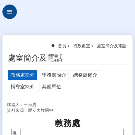
:::
跳到主要內容區塊
進
階
搜
尋
認
:::
首頁
行政處室
處室簡介及電話
識
本
處室簡介及電話
校
行
教務處簡介
學務處簡介
總務處簡介
政
處
輔導室簡介
其他單位
室
教
聯絡人：王秋貴
職
資料來源：縣立大埤國中
應
用
教務處
升
職