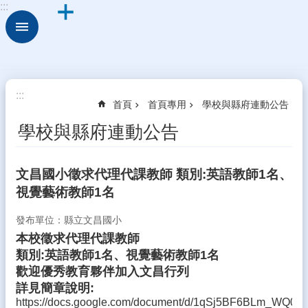
:::
跳到主要內容區塊
進
階
搜
尋
認
:::
首頁
首頁專用
學校與縣府連動公告
識
本
學校與縣府連動公告
校
行
文昌國小徵求代理代課教師 類別:英語教師1名、
政
視覺藝術教師1名
處
室
發布單位：縣立文昌國小
教
本校徵求代理代課教師
職
類別:英語教師1名、視覺藝術教師1名
應
歡迎優秀教育夥伴加入文昌行列
用
詳見簡章說明:
https://docs.google.com/document/d/1qSj5BF6BLm_WQ0
升