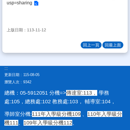
usp=sharing
學
資
訊
(簡
章
上版日期：113-11-12
&
報
回上一頁
回最上面
名
&
填
志
:::
願)
更新日期
115-08-05
學
瀏覽人次
9342
生、
親
總機：05-5912051 分機=>
傳達室:113，
學務
職
處:105，總務處:102 教務處:103， 輔導室:104，
區
導師室分機:
111年入學級分機109
、
110年入學級分
校
務
機111
、
109年入學級分機112
、
E